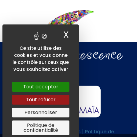
X
Masquer le ban
Ce site utilise des
cookies et vous donne
le contrôle sur ceux que
vous souhaitez activer
Tout accepter
Tout refuser
Personnaliser
Politique de
confidentialité
CGV |
Mentions légales | Politique de