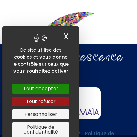
X
Masquer le ban
Ce site utilise des
cookies et vous donne
le contrôle sur ceux que
vous souhaitez activer
Tout accepter
Tout refuser
Personnaliser
Politique de
confidentialité
CGV |
Mentions légales | Politique de