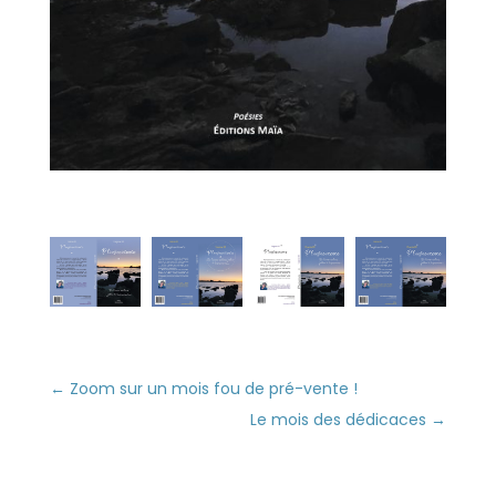
←
Zoom sur un mois fou de pré-vente !
Le mois des dédicaces
→