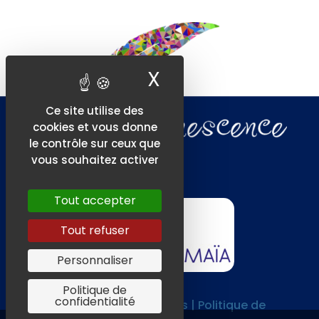
X
Masquer le ban
Ce site utilise des
cookies et vous donne
le contrôle sur ceux que
vous souhaitez activer
Tout accepter
Tout refuser
Personnaliser
Politique de
confidentialité
CGV |
Mentions légales | Politique de