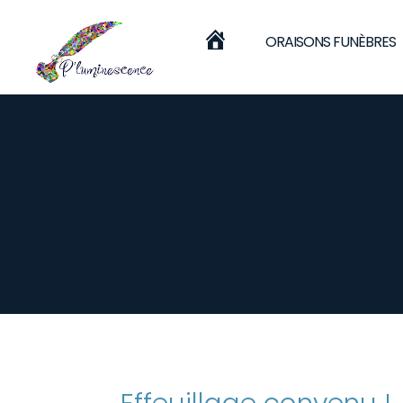
Panneau de gestion des cookies
A
ORAISONS FUNÈBRES
C
C
U
E
I
L