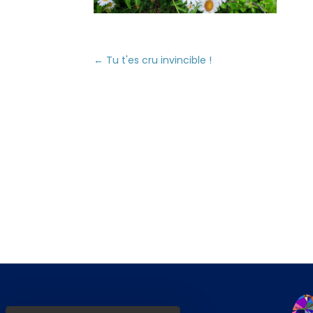
←
Tu t'es cru invincible !