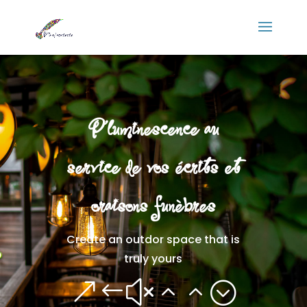
Panneau de gestion des cookies
P’luminescence au
service de vos écrits et
oraisons funèbres
Create an outdor space that is
truly yours
&#x22;