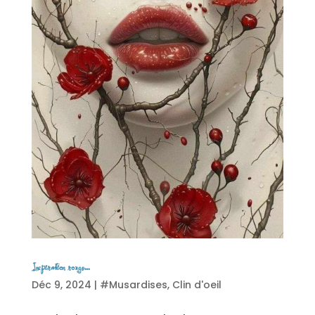
Inspiration rouge…
Déc 9, 2024
|
#Musardises
,
Clin d'oeil