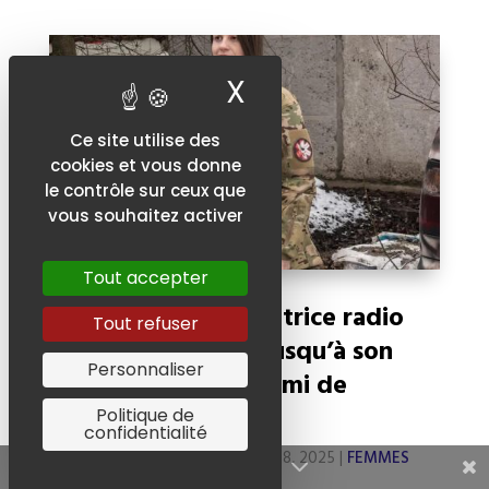
X
Masquer le ban
Ce site utilise des
cookies et vous donne
le contrôle sur ceux que
vous souhaitez activer
Tout accepter
Nadia, 25 ans, opératrice radio
Tout refuser
de première ligne jusqu’à son
Personnaliser
huitième mois et demi de
grossesse
Politique de
confidentialité
PAR
VIRGINIE ROCHAT
|
AOÛT 28, 2025
|
FEMMES
Share This
D'UKRAINE